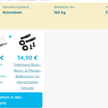
Herstellungsland:
Belastbar bis:
m
Kolumbien
160 kg
3
+
 €
34,90 €
lt -
TreeMount Black -
Baum- & Pfosten-
atte
Befestigung für
au
Hängematten
Schwarz
tion in den
orb