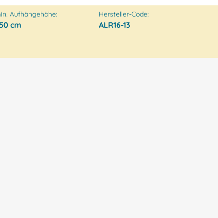
in. Aufhängehöhe:
Hersteller-Code:
50 cm
ALR16-13