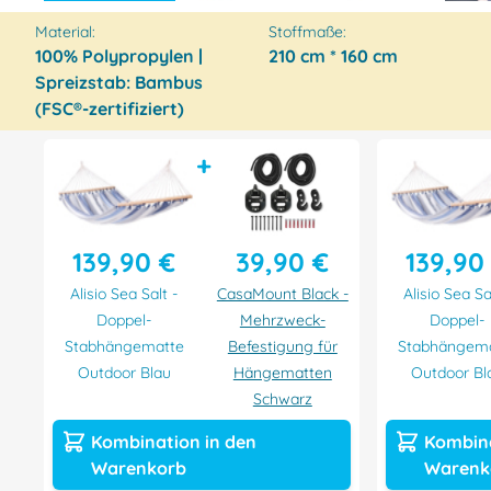
Material:
Stoffmaße:
100% Polypropylen |
210 cm * 160 cm
Spreizstab: Bambus
(FSC®-zertifiziert)
+
139,90 €
39,90 €
139,90
Alisio Sea Salt -
CasaMount Black -
Alisio Sea Sa
Doppel-
Mehrzweck-
Doppel-
Stabhängematte
Befestigung für
Stabhängem
Outdoor Blau
Hängematten
Outdoor Bl
Schwarz
Kombination in den
Kombina
Warenkorb
Warenk