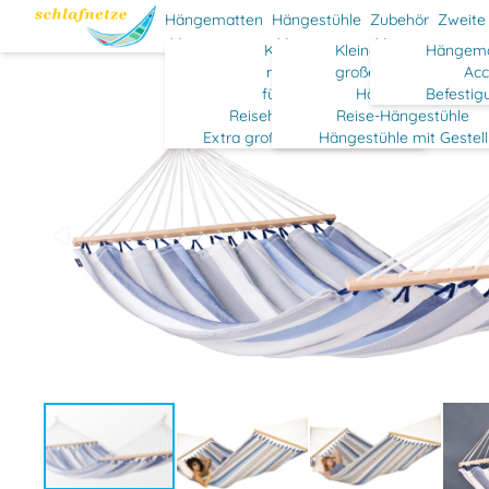
Hängematten
Hängestühle
Zubehör
Zweite
Klassisch
Kleine Hängestühle
Hängema
mit Stab
große Hängestühle
Acc
für Kinder
Hängehöhlen
Befestig
Reisehängematten
Reise-Hängestühle
Extra große Hängematten
Hängestühle mit Gestell