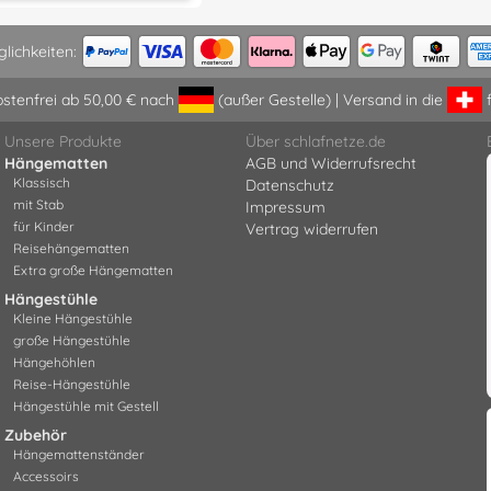
lichkeiten:
stenfrei ab 50,00 € nach
(außer Gestelle) | Versand in die
Unsere Produkte
Über schlafnetze.de
Hängematten
AGB und Widerrufsrecht
Klassisch
Datenschutz
mit Stab
Impressum
für Kinder
Vertrag widerrufen
Reisehängematten
Extra große Hängematten
Hängestühle
Kleine Hängestühle
große Hängestühle
Hängehöhlen
Reise-Hängestühle
Hängestühle mit Gestell
Zubehör
Hängemattenständer
Accessoirs