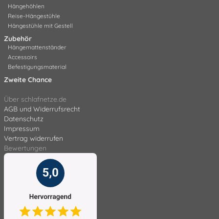
Hängehöhlen
Reise-Hängestühle
Hängestühle mit Gestell
Zubehör
Hängemattenständer
Accessoirs
Befestigungsmaterial
Zweite Chance
Über schlafnetze.de
AGB und Widerrufsrecht
Datenschutz
Impressum
Vertrag widerrufen
Bewertungen