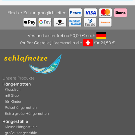
Flexible Zahlungmöglichkeiten:
Versandkostenfrei ab 50,00 € nach
(außer Gestelle) | Versand in die
für 24,50 €
Unsere Produkte
Hängematten
Klassisch
mit Stab
für Kinder
Reisehängematten
Extra große Hängematten
Hängestühle
Kleine Hängestühle
große Hängestühle