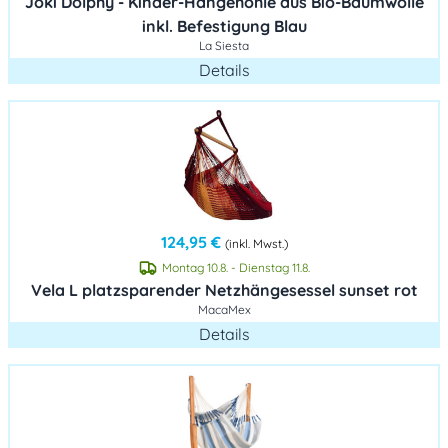
Joki Dolphy - Kinder-Hängehöhle aus Bio-Baumwolle
inkl. Befestigung Blau
La Siesta
Details
124,95 €
(inkl. Mwst.)
Montag 10.8. - Dienstag 11.8.
Vela L platzsparender Netzhängesessel sunset rot
MacaMex
Details