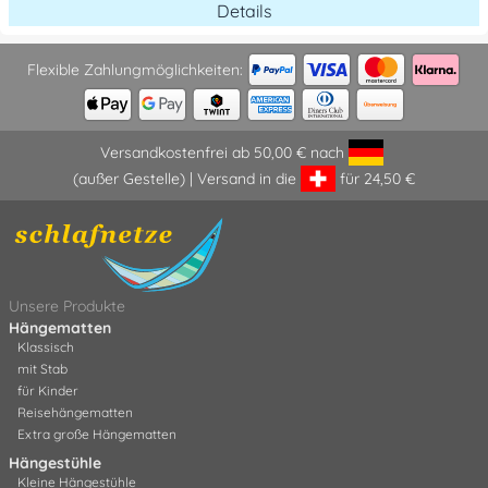
Details
Flexible Zahlungmöglichkeiten:
Versandkostenfrei ab 50,00 € nach
(außer Gestelle) | Versand in die
für 24,50 €
Unsere Produkte
Hängematten
Klassisch
mit Stab
für Kinder
Reisehängematten
Extra große Hängematten
Hängestühle
Kleine Hängestühle