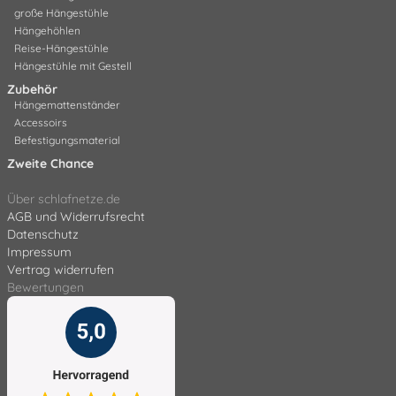
große Hängestühle
Hängehöhlen
Reise-Hängestühle
Hängestühle mit Gestell
Zubehör
Hängemattenständer
Accessoirs
Befestigungsmaterial
Zweite Chance
Über schlafnetze.de
AGB und Widerrufsrecht
Datenschutz
Impressum
Vertrag widerrufen
Bewertungen