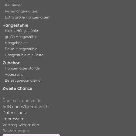
für Kinder
Reisehängematten
Extra große Hängematten
Hängestühle
Kleine Hängestühle
große Hängestühle
Hängehöhlen
Reise-Hängestühle
Hängestühle mit Gestell
Zubehör
Hängemattenständer
Accessoirs
Befestigungsmaterial
Zweite Chance
Über schlafnetze.de
AGB und Widerrufsrecht
Datenschutz
Impressum
Vertrag widerrufen
Bewertungen