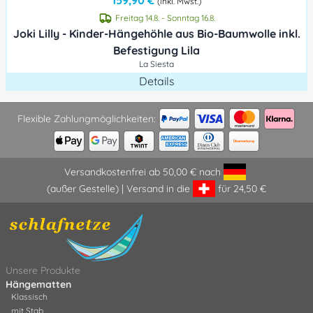
159,90 €
(inkl. Mwst.)
Freitag 14.8. - Sonntag 16.8.
Joki Lilly - Kinder-Hängehöhle aus Bio-Baumwolle inkl.
Befestigung Lila
La Siesta
Details
Flexible Zahlungmöglichkeiten:
Versandkostenfrei ab 50,00 € nach
(außer Gestelle) | Versand in die
für 24,50 €
Unsere Produkte
Hängematten
Klassisch
mit Stab