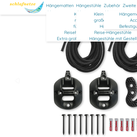
Hängematten
Hängestühle
Zubehör
Zweite
Klassisch
Kleine Hängestühle
Hängema
mit Stab
große Hängestühle
Acc
für Kinder
Hängehöhlen
Befestig
Reisehängematten
Reise-Hängestühle
Extra große Hängematten
Hängestühle mit Gestell