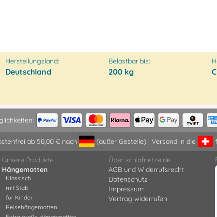
Herstellungsland:
Belastbar bis:
H
Deutschland
200 kg
C
lichkeiten:
stenfrei ab 50,00 € nach
(außer Gestelle) | Versand in die
Unsere Produkte
Über schlafnetze.de
Hängematten
AGB und Widerrufsrecht
Klassisch
Datenschutz
mit Stab
Impressum
für Kinder
Vertrag widerrufen
Reisehängematten
Extra große Hängematten