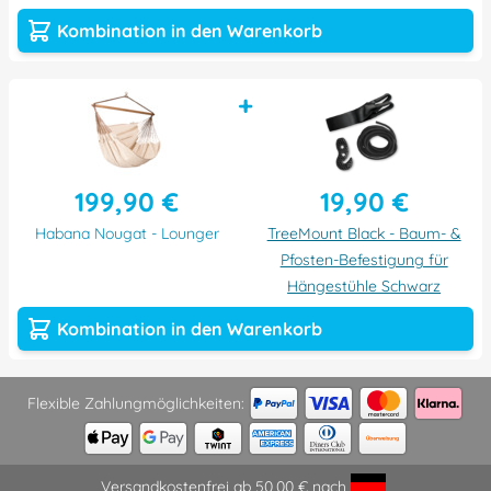
Kombination in den Warenkorb
+
199,90 €
19,90 €
Habana Nougat - Lounger
TreeMount Black - Baum- &
Pfosten-Befestigung für
Hängestühle Schwarz
Kombination in den Warenkorb
Flexible Zahlungmöglichkeiten:
Versandkostenfrei ab 50,00 € nach