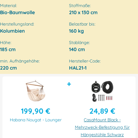
Material:
Stoffmaße:
Bio-Baumwolle
210 x 130 cm
Herstellungsland:
Belastbar bis:
Kolumbien
160 kg
Höhe:
Stablänge:
185 cm
140 cm
min. Aufhängehöhe:
Hersteller-Code:
220 cm
HAL21-1
+
199,90 €
24,89 €
Habana Nougat - Lounger
CasaMount Black -
Mehrzweck-Befestigung für
Hängestühle Schwarz