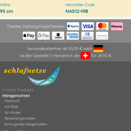
Höhe:
Hersteller-Code:
95 cm
NAS12-19B
Flexible Zahlungmöglichkeiten:
Versandkostenfrei ab 50,00 € nach
(außer Gestelle) | Versand in die
für 24,50 €
Unsere Produkte
Hängematten
Klassisch
mit Stab
für Kinder
Reisehängematten
Extra große Hängematten