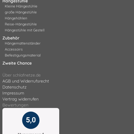
Hängestühle
Kleine Hängestühle
große Hängestühle
Hängehöhlen
Reise-Hängestühle
Hängestühle mit Gestell
Zubehör
Hängemattenständer
Accessoirs
Befestigungsmaterial
Zweite Chance
Über schlafnetze.de
AGB und Widerrufsrecht
Datenschutz
Impressum
Vertrag widerrufen
Bewertungen