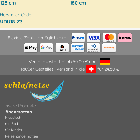
125 cm
180 cm
Hersteller-Code:
UDU18-Z3
Flexible Zahlungmöglichkeiten:
Versandkostenfrei ab 50,00 € nach
(außer Gestelle) | Versand in die
für 24,50 €
Unsere Produkte
Hängematten
Klassisch
mit Stab
für Kinder
Reisehängematten